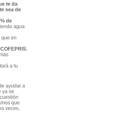
ue te da
te sea de
.9% de
ebiendo agua
o que en
or COFEPRIS.
 más
ará a tu
de ayudar a
e ya se
 cuestión
ramos que
os veces,