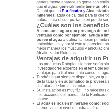
generalmente aparece en gente con estil
que
el agua generalmente tiene un pH qu
De ahí que un
Purificador
y Alcalinizad
minerales,
agua de calidad para tu cuerp
natural para el cuerpo, también puede ser 
¿Cuáles son los beneficio
Al consumir agua que provenga de un P
ventajas como por ejemplo: ayuda a lim
posee el agua alcalina,
también permite q
antioxidantes, y por si esto te pareciera 
mejor manera los músculos y articulaciones
Alcalinizador Rotoplas.
Ventajas de adquirir un Pu
Los productos Rotoplas siempre serán si
investigadores expertos en el tema del a
ventajas para ti al momento consumir agu
Tendrás agua siempre disponible, ya que e
de la tarja y en automático te proveerá
disfrutarla de forma instantánea.
Su instalación es muy fácil, no necesitas
instrucciones del manual de tu Purificador
usarse.
El agua es rica en minerales como: sod
cuerpo y mejor nivel de hidratación.