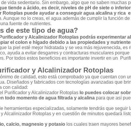
o de vida sedentario. Sin embargo, algo que no saben muchas 
e tiende a ácido, es decir, niveles de pH de siete o inferior
or Rotoplas puede ayudar a conseguir agua alcalina y rica 
o. Aunque no lo creas, el agua además de cumplir la función de 
una fuente de nutrientes.
s de este tipo de agua?
urificador y Alcalinizador Rotoplas podrás experimentar 
piar el colon e hígado debido a las propiedades y nutrient
ue la piel esté mejor hidratada y se vea más rejuvenecida, es r
poco, ayuda a evitar desgarres y contracturas musculares porque 
. Por todos estos beneficios es importante invertir en un Purif
rificador y Alcalinizador Rotoplas
nónimo de calidad, esto está comprobado ya que cuentan con u
gua. Diseñados y fabricados con tecnologías avanzadas que br
a con calidad:
l Purificador y Alcalinizador Rotoplas
lo puedes colocar sobr
 en todo momento de agua filtrada y alcalina
para que así pu
 de herramientas especializadas, solamente tendrás que seguir l
 y Alcalinizador Rotoplas y en cuestión de minutos quedará list
io, calcio, magnesio y potasio
los cuales traen mayores benef