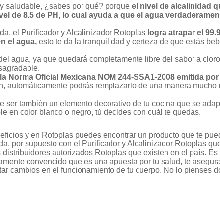
 y saludable, ¿sabes por qué? porque
el nivel de alcalinidad q
ivel de 8.5 de PH, lo cual ayuda a que el agua verdaderamen
da, el Purificador y Alcalinizador Rotoplas
logra atrapar el 99
en el agua,
esto te da la tranquilidad y certeza de que estás b
r del agua, ya que quedará completamente libre del sabor a clor
sagradable.
e la Norma Oficial Mexicana NOM 244-SSA1-2008 emitida p
 fin, automáticamente podrás remplazarlo de una manera mucho
de ser también un elemento decorativo de tu cocina que se adapt
le en color blanco o negro, tú decides con cuál te quedas.
ficios y en Rotoplas puedes encontrar un producto que te pue
da, por supuesto con el Purificador y Alcalinizador Rotoplas qu
 distribuidores autorizados Rotoplas que existen en el país. Es
tamente convencido que es una apuesta por tu salud, te asegu
r cambios en el funcionamiento de tu cuerpo. No lo pienses d