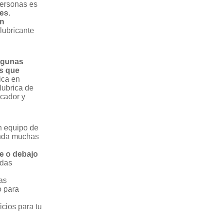
personas es
es.
en
lubricante
algunas
es que
ica en
lubrica de
icador y
n equipo de
inda muchas
e o debajo
edas
as
o para
icios para tu