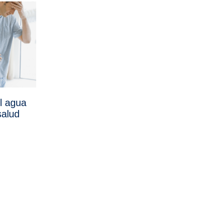
l agua
salud