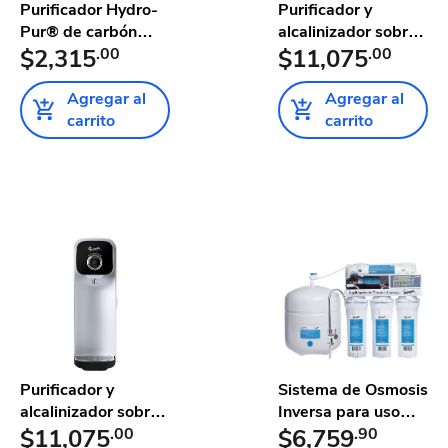
Purificador Hydro-
Purificador y
Pur® de carbón
alcalinizador sobre
activad...
$2,315
.00
tarja ...
$11,075
.00
Agregar al
Agregar al
carrito
carrito
Purificador y
Sistema de Osmosis
alcalinizador sobre
Inversa para uso
tarja ...
$11,075
.00
Dom...
$6,759
.90