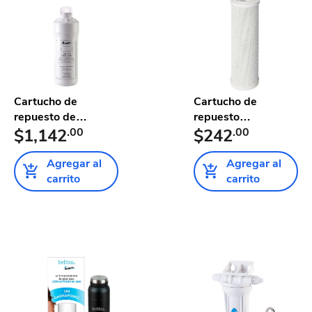
Cartucho de
Cartucho de
repuesto de
repuesto
ultrafiltración ...
$1,142
.00
secundario de
$242
.00
carbó...
Agregar al
Agregar al
carrito
carrito