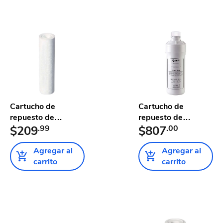
Cartucho de
Cartucho de
repuesto de
repuesto de
polipropileno pa...
$209
.99
sedimentación du...
$807
.00
Agregar al
Agregar al
carrito
carrito