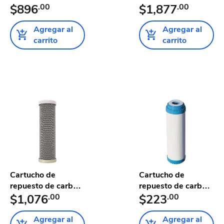
alcanizador pureal
$896
.00
Membrana para
$1,877
.00
...
pu...
Agregar al
Agregar al
carrito
carrito
Cartucho de
Cartucho de
repuesto de carbón
repuesto de carbón
activado ...
$1,076
.00
activado ...
$223
.00
Agregar al
Agregar al