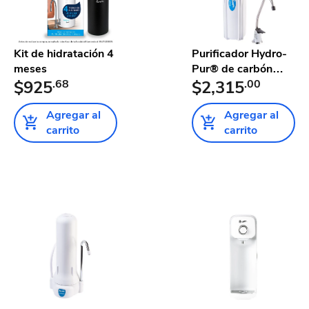
Kit de hidratación 4
Purificador Hydro-
meses
Pur® de carbón
$925
.68
activad...
$2,315
.00
Agregar al
Agregar al
carrito
carrito