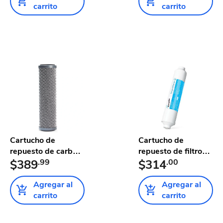
carrito
carrito
Cartucho de
Cartucho de
repuesto de carbón
repuesto de filtro
activado ...
$389
.99
para refr...
$314
.00
Agregar al
Agregar al
carrito
carrito