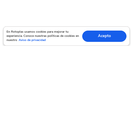
En Rotoplas usamos cookies para mejorar tu experiencia. Conoce nuestras políticas
En Rotoplas usamos cookies para mejorar tu
Acepto
experiencia. Conoce nuestras políticas de cookies en
Acepto
de cookies en nuestro
Aviso de privacidad
nuestro
Aviso de privacidad