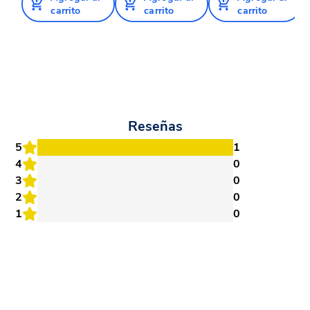
carrito
carrito
carrito
Reseñas
5
1
4
0
3
0
2
0
1
0