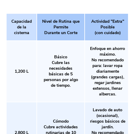
Capacidad
Nivel de Rutina que
Actividad "Extra"
de la
Permite
Posible
cisterna
Durante un Corte
(con cuidado)
Enfoque en ahorro
máximo.
Básico
No recomendado
Cubre las
para: lavar ropa
necesidades
1,200 L
diariamente
básicas de 5
(grandes cargas),
personas por algo
regar jardines
de tiempo.
extensos, llenar
albercas.
Lavado de auto
(ocasional),
Cómodo
riesgos básicos de
Cubre actividades
jardín.
2,800 L
rutinarias de 10
No recomendado