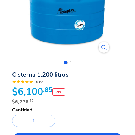
Cisterna 1,200 litros
★★★★★
5.00
$6,100
.85
-
9
%
$6,778
.72
Cantidad
1