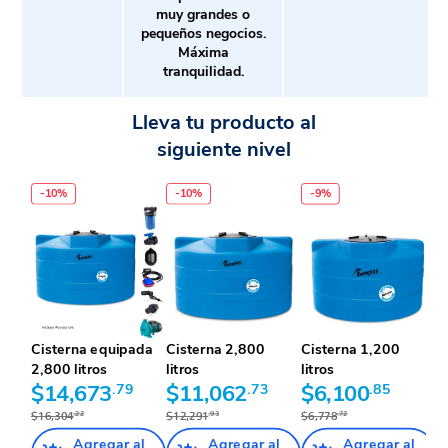
muy grandes o
pequeños negocios.
Máxima
tranquilidad.
Lleva tu producto al
siguiente nivel
-
10
%
-
10
%
-
9
%
Cisterna equipada
Cisterna 2,800
Cisterna 1,200
2,800 litros
litros
litros
$14,673
.79
$11,062
.73
$6,100
.85
$16,304
.22
$12,291
.93
$6,778
.72
Agregar al
Agregar al
Agregar al