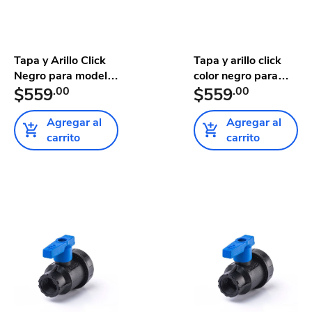
Tapa y Arillo Click
Tapa y arillo click
Negro para modelo
color negro para
de...
$559
.00
cis...
$559
.00
Agregar al
Agregar al
carrito
carrito