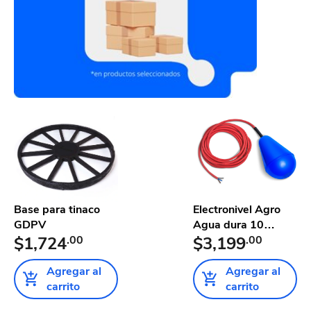
Base para tinaco
Electronivel Agro
GDPV
Agua dura 10
$1,724
.00
metros
$3,199
.00
Agregar al
Agregar al
carrito
carrito