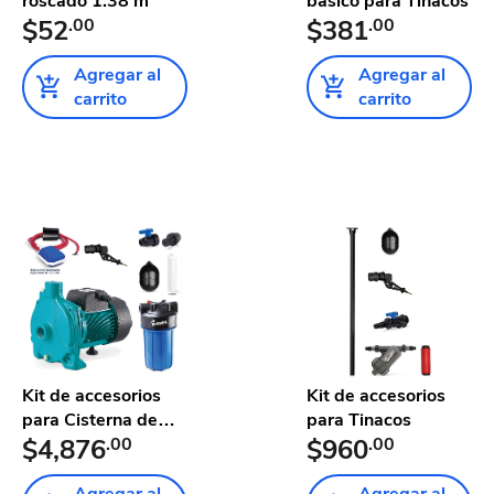
roscado 1.38 m
básico para Tinacos
$52
.00
$381
.00
Agregar al
Agregar al
carrito
carrito
Kit de accesorios
Kit de accesorios
para Cisterna de
para Tinacos
2,800...
$4,876
.00
$960
.00
Agregar al
Agregar al