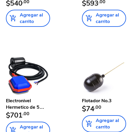
metros
$540
.00
metros
$593
.00
Agregar al
Agregar al
carrito
carrito
Electronivel
Flotador No.3
Hermetico de 5
$74
.00
metros
$701
.00
Agregar al
Agregar al
carrito