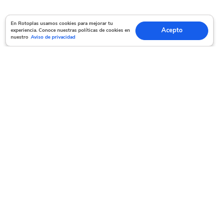
En Rotoplas usamos cookies para mejorar tu experiencia. Conoce nuestras políticas
En Rotoplas usamos cookies para mejorar tu
Acepto
experiencia. Conoce nuestras políticas de cookies en
Acepto
de cookies en nuestro
Aviso de privacidad
nuestro
Aviso de privacidad
Servicio al cliente