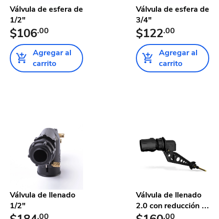
Válvula de esfera de
Válvula de esfera de
1/2"
3/4"
$106
.00
$122
.00
Agregar al
Agregar al
carrito
carrito
Válvula de llenado
Válvula de llenado
1/2"
2.0 con reducción a
$184
.00
1...
$160
.00