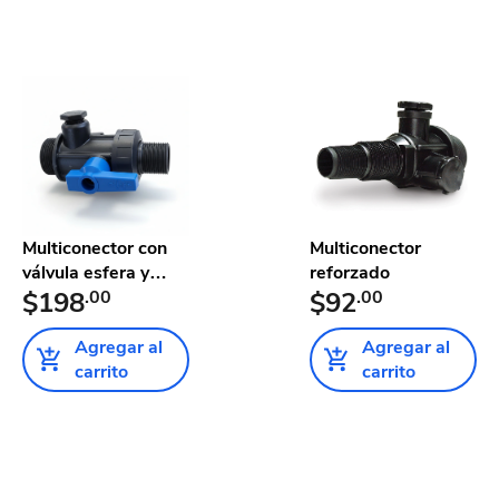
Multiconector con
Multiconector
válvula esfera y
reforzado
tuerc...
$198
.00
$92
.00
Agregar al
Agregar al
carrito
carrito