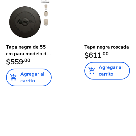
Tapa negra de 55
Tapa negra roscada
cm para modelo de
$611
.00
Tinac...
$559
.00
Agregar al
Agregar al
carrito
carrito