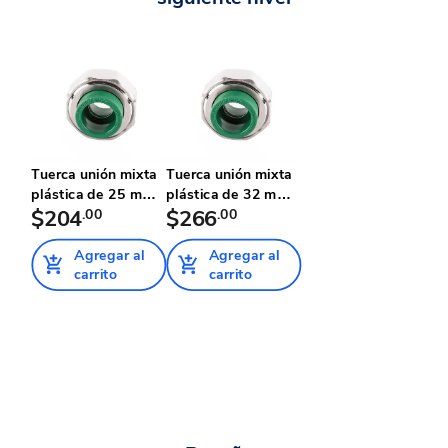
Tuerca unión mixta
Tuerca unión mixta
plástica de 25 mm
plástica de 32 mm
Tub...
$204
.00
Tub...
$266
.00
Agregar al
Agregar al
carrito
carrito