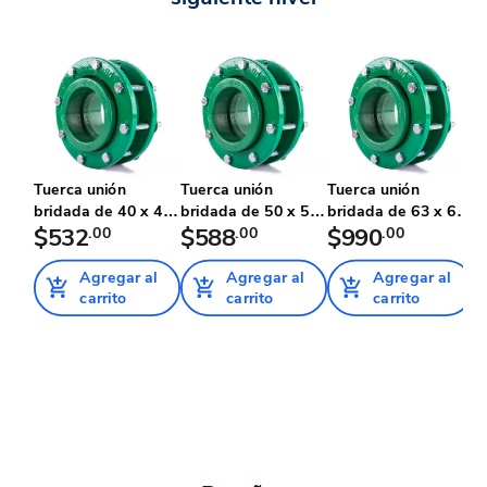
Tuerca unión
Tuerca unión
Tuerca unión
T
bridada de 40 x 40
bridada de 50 x 50
bridada de 63 x 63
b
mm Tubop...
$532
.00
mm Tubop...
$588
.00
mm Tubop...
$990
.00
m
$
Agregar al
Agregar al
Agregar al
carrito
carrito
carrito