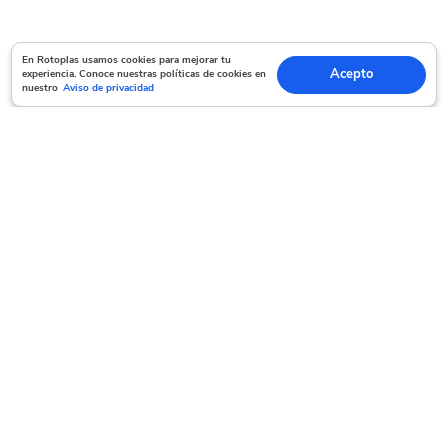
En Rotoplas usamos cookies para mejorar tu experiencia. Conoce nuestras políticas
En Rotoplas usamos cookies para mejorar tu
Acepto
experiencia. Conoce nuestras políticas de cookies en
Acepto
de cookies en nuestro
Aviso de privacidad
nuestro
Aviso de privacidad
Servicio al cliente