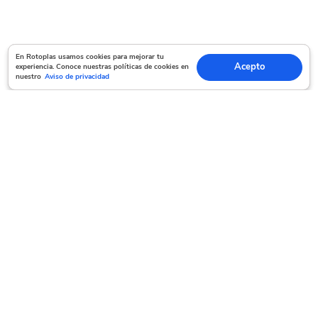
En Rotoplas usamos cookies para mejorar tu experiencia. Conoce nuestras políticas
En Rotoplas usamos cookies para mejorar tu
Acepto
experiencia. Conoce nuestras políticas de cookies en
Acepto
de cookies en nuestro
Aviso de privacidad
nuestro
Aviso de privacidad
Servicio al cliente