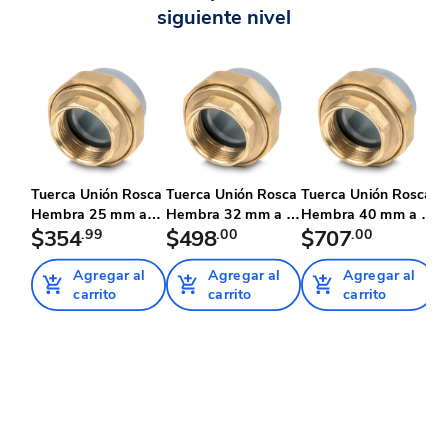
siguiente nivel
Tuerca Unión Rosca
Tuerca Unión Rosca
Tuerca Unión Rosca
T
Hembra 25 mm a
Hembra 32 mm a 1"
Hembra 40 mm a 1-
H
3/4" N...
$354
.99
Npt...
$498
.00
1/4"...
$707
.00
1/
$
Agregar al
Agregar al
Agregar al
carrito
carrito
carrito