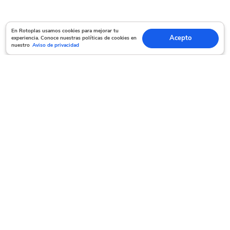
En Rotoplas usamos cookies para mejorar tu experiencia. Conoce nuestras políticas
En Rotoplas usamos cookies para mejorar tu
Acepto
experiencia. Conoce nuestras políticas de cookies en
Acepto
de cookies en nuestro
Aviso de privacidad
nuestro
Aviso de privacidad
Servicio al cliente