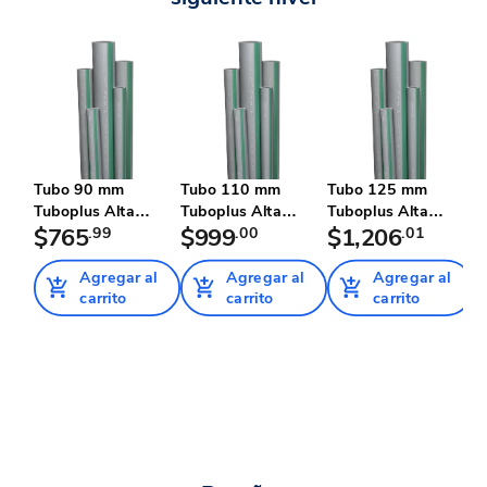
Tubo 90 mm
Tubo 110 mm
Tubo 125 mm
T
Tuboplus Alta
Tuboplus Alta
Tuboplus Alta
T
Presión
$765
.99
Presión
$999
.00
Presión
$1,206
.01
P
$
Agregar al
Agregar al
Agregar al
carrito
carrito
carrito