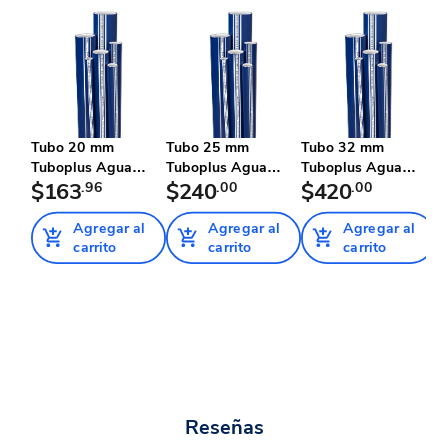
Tubo 20 mm
Tubo 25 mm
Tubo 32 mm
T
Tuboplus Agua
Tuboplus Agua
Tuboplus Agua
T
Helada
$163
.96
Helada
$240
.00
Helada
$420
.00
H
Agregar al
Agregar al
Agregar al
carrito
carrito
carrito
Reseñas