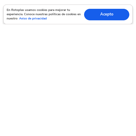
En Rotoplas usamos cookies para mejorar tu experiencia. Conoce nuestras políticas
En Rotoplas usamos cookies para mejorar tu
Acepto
experiencia. Conoce nuestras políticas de cookies en
Acepto
de cookies en nuestro
Aviso de privacidad
nuestro
Aviso de privacidad
Servicio al cliente