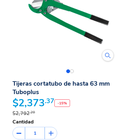
Tijeras cortatubo de hasta 63 mm
Tuboplus
$2,373
.37
-
15
%
$2,792
.20
Cantidad
1