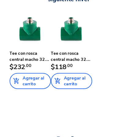
Tee con rosca
Tee con rosca
central macho 32
central macho 32
mm x 1" T...
$232
.00
mm x 1/2"...
$118
.00
Agregar al
Agregar al
carrito
carrito