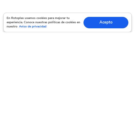
En Rotoplas usamos cookies para mejorar tu experiencia. Conoce nuestras políticas
En Rotoplas usamos cookies para mejorar tu
Acepto
experiencia. Conoce nuestras políticas de cookies en
Acepto
de cookies en nuestro
Aviso de privacidad
nuestro
Aviso de privacidad
Servicio al cliente