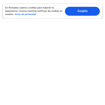
En Rotoplas usamos cookies para mejorar tu experiencia. Conoce nuestras políticas
En Rotoplas usamos cookies para mejorar tu
Acepto
experiencia. Conoce nuestras políticas de cookies en
Acepto
de cookies en nuestro
Aviso de privacidad
nuestro
Aviso de privacidad
Servicio al cliente