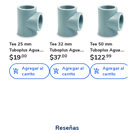
Tee 25 mm
Tee 32 mm
Tee 50 mm
T
Tuboplus Agua
Tuboplus Agua
Tuboplus Agua
T
Helada
$19
.00
Helada
$37
.00
Helada
$122
.99
H
Agregar al
Agregar al
Agregar al
carrito
carrito
carrito
Reseñas