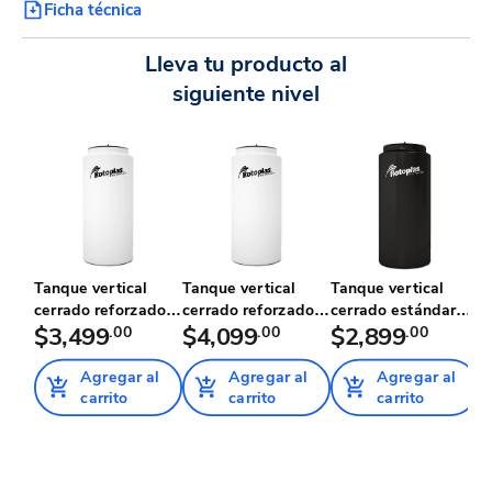
Ficha técnica
Lleva tu producto al
siguiente nivel
Tanque vertical
Tanque vertical
Tanque vertical
T
cerrado reforzado al
cerrado reforzado al
cerrado estándar
c
20%...
$3,499
.00
40%...
$4,099
.00
500 lit...
$2,899
.00
2
$
Agregar al
Agregar al
Agregar al
carrito
carrito
carrito