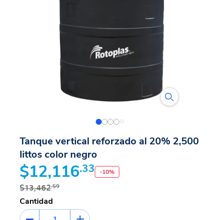
Tanque vertical reforzado al 20% 2,500
littos color negro
$12,116
.33
-
10
%
$13,462
.59
Cantidad
1