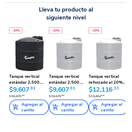
Lleva tu producto al
siguiente nivel
-
10
%
-
10
%
-
10
%
Tanque vertical
Tanque vertical
Tanque vertical
T
estándar 2,500
estándar 2,500
reforzado al 20%
r
litros co...
$9,607
.91
litros co...
$9,607
.91
2,500 l...
$12,116
.33
2,
$
$10,675
.46
$10,675
.46
$13,462
.59
$
Agregar al
Agregar al
Agregar al
carrito
carrito
carrito