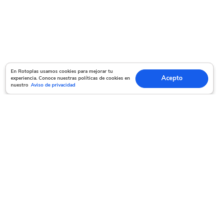
En Rotoplas usamos cookies para mejorar tu experiencia. Conoce nuestras políticas
En Rotoplas usamos cookies para mejorar tu
Acepto
experiencia. Conoce nuestras políticas de cookies en
Acepto
de cookies en nuestro
Aviso de privacidad
nuestro
Aviso de privacidad