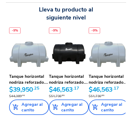
Lleva tu producto al
siguiente nivel
-
9
%
-
9
%
-
9
%
Tanque horizontal
Tanque horizontal
Tanque horizontal
nodriza reforzado al
nodriza reforzado al
nodriza reforzado al
2...
$39,950
.25
4...
$46,563
.17
4...
$46,563
.17
$44,389
.16
$51,736
.85
$51,736
.85
Agregar al
Agregar al
Agregar al
carrito
carrito
carrito