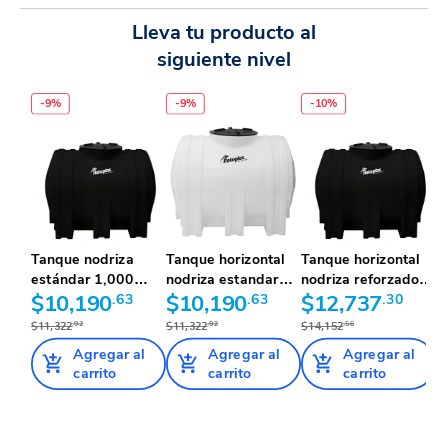
Lleva tu producto al
siguiente nivel
-
9
%
-
9
%
-
10
%
Tanque nodriza
Tanque horizontal
Tanque horizontal
T
estándar 1,000
nodriza estandar
nodriza reforzado al
n
litros col...
$10,190
.63
1,000...
$10,190
.63
2...
$12,737
.30
4.
$
$11,322
.92
$11,322
.92
$14,152
.56
$
Agregar al
Agregar al
Agregar al
carrito
carrito
carrito