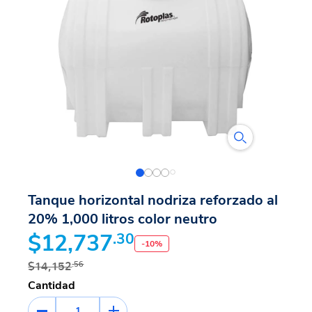
Tanque horizontal nodriza reforzado al
20% 1,000 litros color neutro
$12,737
.30
-
10
%
$14,152
.56
Cantidad
1