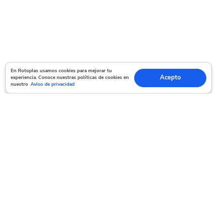
En Rotoplas usamos cookies para mejorar tu experiencia. Conoce nuestras políticas
En Rotoplas usamos cookies para mejorar tu
Acepto
experiencia. Conoce nuestras políticas de cookies en
Acepto
de cookies en nuestro
Aviso de privacidad
nuestro
Aviso de privacidad