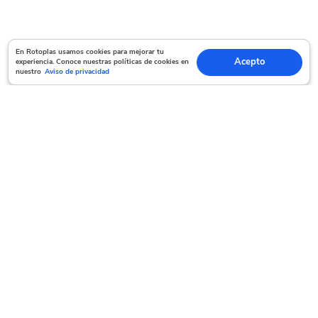
En Rotoplas usamos cookies para mejorar tu experiencia. Conoce nuestras políticas
En Rotoplas usamos cookies para mejorar tu
Acepto
experiencia. Conoce nuestras políticas de cookies en
Acepto
de cookies en nuestro
Aviso de privacidad
nuestro
Aviso de privacidad
Servicio al cliente