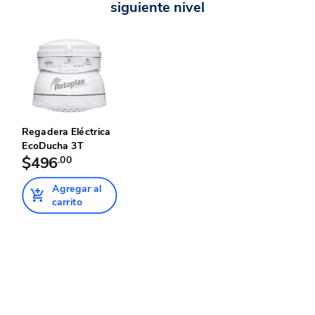
siguiente nivel
Regadera Eléctrica
EcoDucha 3T
$496
.00
Agregar al
carrito