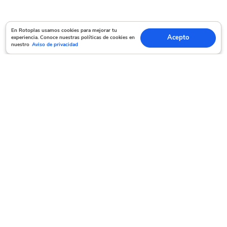
En Rotoplas usamos cookies para mejorar tu experiencia. Conoce nuestras políticas
En Rotoplas usamos cookies para mejorar tu
Acepto
experiencia. Conoce nuestras políticas de cookies en
Acepto
de cookies en nuestro
Aviso de privacidad
nuestro
Aviso de privacidad
Servicio al cliente