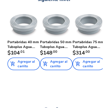
Portabridas 40 mm
Portabridas 50 mm
Portabridas 75 mm
P
Tuboplus Agua
Tuboplus Agua
Tuboplus Agua
T
Helada
$104
.01
Helada
$148
.00
Helada
$314
.00
H
Agregar al
Agregar al
Agregar al
carrito
carrito
carrito