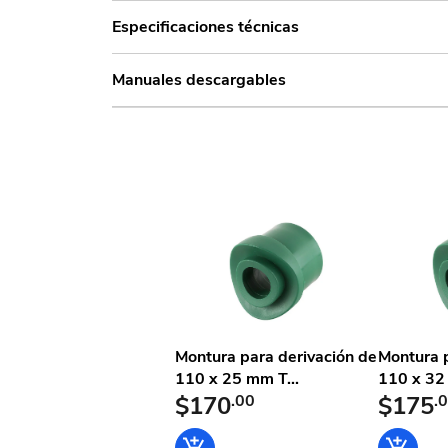
Especificaciones técnicas
Manuales descargables
Montura para derivación de
Montura p
110 x 25 mm T...
110 x 32 
$170
.00
$175
.