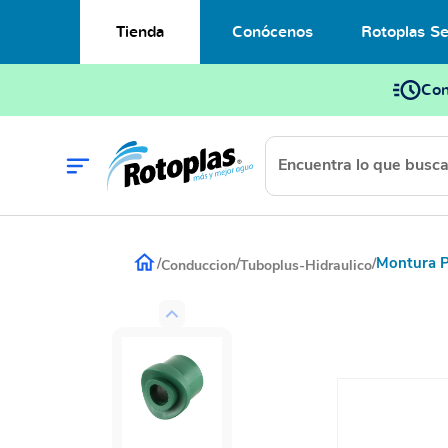
Tienda
Conócenos
Rotoplas Se
Con
Montura P
/
/
/
Conduccion
Tuboplus-Hidraulico