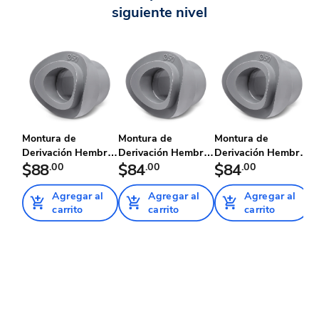
siguiente nivel
Montura de
Montura de
Montura de
M
Derivación Hembra,
Derivación Hembra,
Derivación Hembra,
D
20 mm a 50...
$88
.00
20 mm a 63...
$84
.00
20 mm a 75...
$84
.00
2
Agregar al
Agregar al
Agregar al
carrito
carrito
carrito