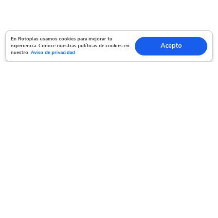
En Rotoplas usamos cookies para mejorar tu experiencia. Conoce nuestras políticas
En Rotoplas usamos cookies para mejorar tu
Acepto
experiencia. Conoce nuestras políticas de cookies en
Acepto
de cookies en nuestro
Aviso de privacidad
nuestro
Aviso de privacidad
Servicio al cliente