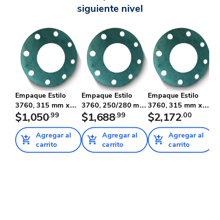
siguiente nivel
Empaque Estilo
Empaque Estilo
Empaque Estilo
3760, 315 mm x
3760, 250/280 mm
3760, 315 mm x
1/16" Tubo...
$1,050
.99
x 1/8" T...
$1,688
.99
1/8" Tubop...
$2,172
.00
Agregar al
Agregar al
Agregar al
carrito
carrito
carrito