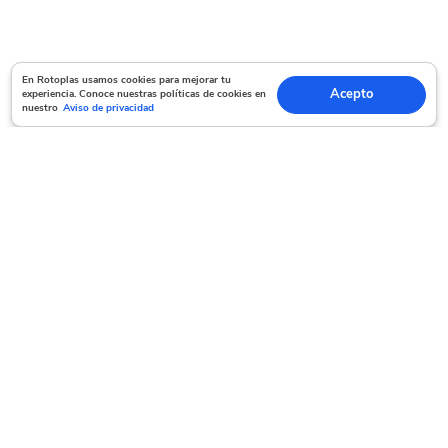
En Rotoplas usamos cookies para mejorar tu experiencia. Conoce nuestras políticas
En Rotoplas usamos cookies para mejorar tu
Acepto
experiencia. Conoce nuestras políticas de cookies en
Acepto
de cookies en nuestro
Aviso de privacidad
nuestro
Aviso de privacidad
Servicio al cliente