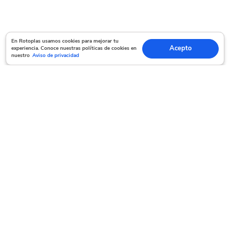
En Rotoplas usamos cookies para mejorar tu experiencia. Conoce nuestras políticas
En Rotoplas usamos cookies para mejorar tu
Acepto
experiencia. Conoce nuestras políticas de cookies en
Acepto
de cookies en nuestro
Aviso de privacidad
nuestro
Aviso de privacidad
Servicio al cliente