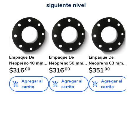
siguiente nivel
Empaque De
Empaque De
Empaque De
E
Neopreno 40 mm
Neopreno 50 mm
Neopreno 63 mm
N
Tuboplus Agua ...
$316
.00
Tuboplus Agua ...
$316
.00
Tuboplus Agua ...
$351
.00
T
Agregar al
Agregar al
Agregar al
carrito
carrito
carrito