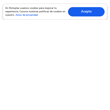
En Rotoplas usamos cookies para mejorar tu experiencia. Conoce nuestras políticas
En Rotoplas usamos cookies para mejorar tu
Acepto
experiencia. Conoce nuestras políticas de cookies en
Acepto
de cookies en nuestro
Aviso de privacidad
nuestro
Aviso de privacidad
Servicio al cliente