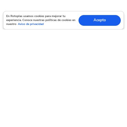
En Rotoplas usamos cookies para mejorar tu experiencia. Conoce nuestras políticas
En Rotoplas usamos cookies para mejorar tu
Acepto
experiencia. Conoce nuestras políticas de cookies en
Acepto
de cookies en nuestro
Aviso de privacidad
nuestro
Aviso de privacidad
Servicio al cliente