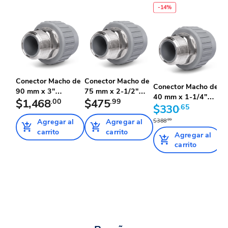
-
14
%
Conector Macho de
Conector Macho de
Conector Macho de
C
90 mm x 3"
75 mm x 2-1/2"
40 mm x 1-1/4"
5
Tuboplus Al...
$1,468
.00
Tuboplu...
$475
.99
Tuboplu...
$330
.65
T
Agregar al
Agregar al
$388
.99
$
carrito
carrito
Agregar al
carrito