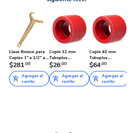
Llave Bronce para
Cople 32 mm
Cople 40 mm
C
Coples 1" a 1/2" a 4
Tuboplus
Tuboplus
T
"...
$281
.00
Contraincendios
$26
.00
Contraincendios
$64
.00
C
Agregar al
Agregar al
Agregar al
carrito
carrito
carrito