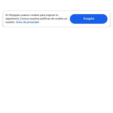
En Rotoplas usamos cookies para mejorar tu experiencia. Conoce nuestras políticas
En Rotoplas usamos cookies para mejorar tu
Acepto
experiencia. Conoce nuestras políticas de cookies en
Acepto
de cookies en nuestro
Aviso de privacidad
nuestro
Aviso de privacidad
Servicio al cliente