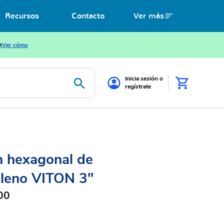
Recursos
Contacto
Ver más
n
Ver cómo
Inicia sesión o
regístrate
n hexagonal de
ileno VITON 3"
00