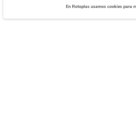
En Rotoplas usamos cookies para mej
Servicio al
Productos
Sobr
cliente
Roto
Almacenamiento
Almacenamiento
Seguimiento del
Rotopl
Especializado
pedido
Susten
Conducción
Preguntas frecuentes
Agroin
Presurización
Soy distribuidor
Carrer
Tratamiento