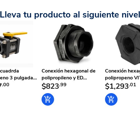
Lleva tu producto al siguiente nive
 cuadrda
Conexión hexagonal de
Conexión hexa
leno 3 pulgada...
polipropileno y ED...
polipropeno VI
7
.00
$823
.99
$1,293
.01