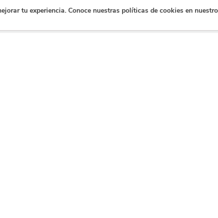
orar tu experiencia. Conoce nuestras políticas de cookies en nuestro
e
Contáctanos
Certificación
Síg
plas
de datos
Contacto
Déjanos un mensaje
as corporativo
Tus pagos están
tabilidad
protegidos por
dustria
nuestra
as
certificación de