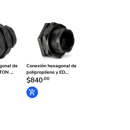
l
gonal de
Conexión hexagonal de
TON ...
polipropileno y ED...
$840
.00