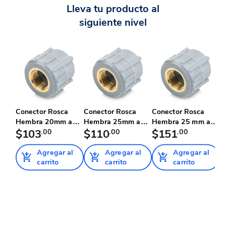
Lleva tu producto al
siguiente nivel
Conector Rosca
Conector Rosca
Conector Rosca
C
Hembra 20mm a
Hembra 25mm a
Hembra 25 mm a
H
1/2" Npt Tu...
$103
.00
1/2" Npt Tu...
$110
.00
3/4" Npt T...
$151
.00
H
Agregar al
Agregar al
Agregar al
carrito
carrito
carrito