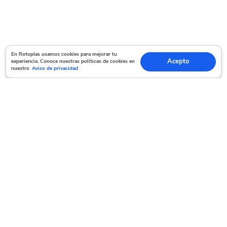
En Rotoplas usamos cookies para mejorar tu experiencia. Conoce nuestras políticas
En Rotoplas usamos cookies para mejorar tu
Acepto
experiencia. Conoce nuestras políticas de cookies en
Acepto
de cookies en nuestro
Aviso de privacidad
nuestro
Aviso de privacidad