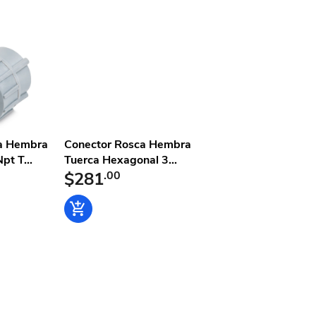
l
a Hembra
Conector Rosca Hembra
pt T...
Tuerca Hexagonal 3...
$281
.00