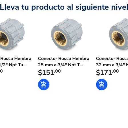
Lleva tu producto al siguiente nive
 Rosca Hembra
Conector Rosca Hembra
Conector Rosc
2" Npt Tu...
25 mm a 3/4" Npt T...
32 mm a 3/4" N
00
$151
.00
$171
.00