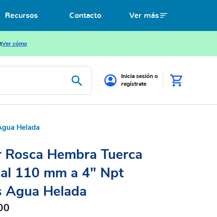
Recursos
Contacto
Ver más
n
Ver cómo
Inicia sesión o
regístrate
Agua Helada
r Rosca Hembra Tuerca
al 110 mm a 4" Npt
s Agua Helada
00