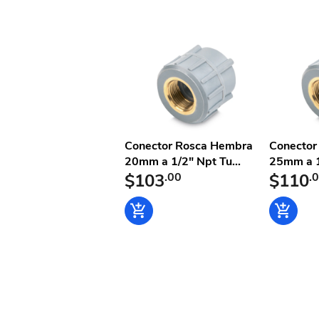
Conector Rosca Hembra
Conector
20mm a 1/2" Npt Tu...
25mm a 1/
$103
.00
$110
.