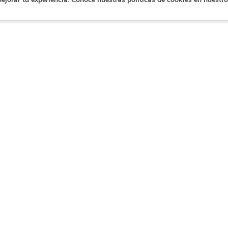
e
Contáctanos
Certificación
Síg
plas
de datos
Contacto
Déjanos un mensaje
as corporativo
Tus pagos están
tabilidad
protegidos por
dustria
nuestra
as
certificación de
ión
datos