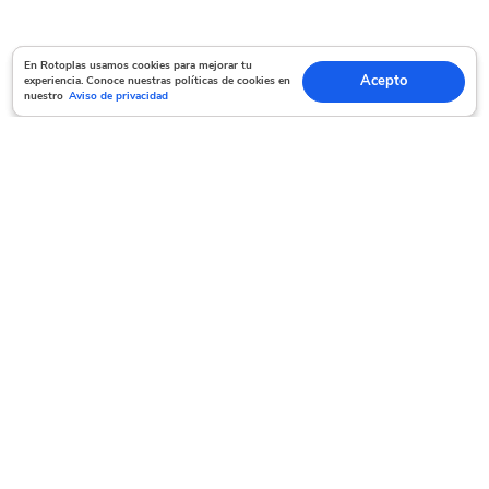
En Rotoplas usamos cookies para mejorar tu experiencia. Conoce nuestras políticas
En Rotoplas usamos cookies para mejorar tu
Acepto
experiencia. Conoce nuestras políticas de cookies en
Acepto
de cookies en nuestro
Aviso de privacidad
nuestro
Aviso de privacidad
Servicio al cliente