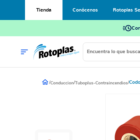
Tienda
Conócenos
Rotoplas Se
Con
Codo
/
/
/
Conduccion
Tuboplus-Contraincendios