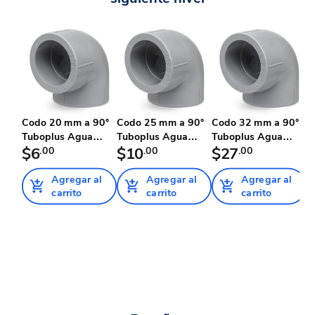
Codo 20 mm a 90°
Codo 25 mm a 90°
Codo 32 mm a 90°
C
Tuboplus Agua
Tuboplus Agua
Tuboplus Agua
T
Helada
$6
.00
Helada
$10
.00
Helada
$27
.00
H
Agregar al
Agregar al
Agregar al
carrito
carrito
carrito