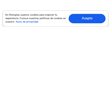
En Rotoplas usamos cookies para mejorar tu experiencia. Conoce nuestras políticas
En Rotoplas usamos cookies para mejorar tu
Acepto
experiencia. Conoce nuestras políticas de cookies en
Acepto
de cookies en nuestro
Aviso de privacidad
nuestro
Aviso de privacidad
Servicio al cliente