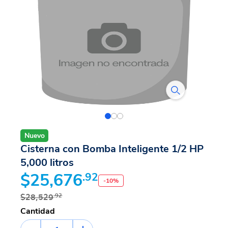
Nuevo
Cisterna con Bomba Inteligente 1/2 HP
5,000 litros
$25,676
.92
-
10
%
$28,529
.92
Cantidad