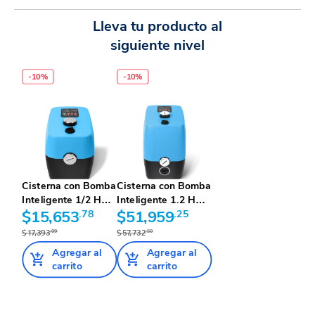
Lleva tu producto al
siguiente nivel
-
10
%
-
10
%
Cisterna con Bomba
Cisterna con Bomba
Inteligente 1/2 HP
Inteligente 1.2 HP
2,...
$15,653
.78
10...
$51,959
.25
$17,393
.09
$57,732
.50
Agregar al
Agregar al
carrito
carrito