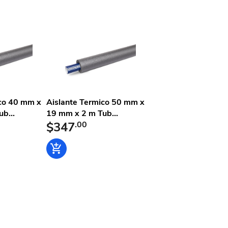
l
ico 40 mm x
Aislante Termico 50 mm x
b...
19 mm x 2 m Tub...
$347
.00