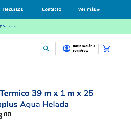
Recursos
Contacto
Ver más
n
Ver cómo
Inicia sesión o
regístrate
 Termico 39 m x 1 m x 25
plus Agua Helada
8
.00