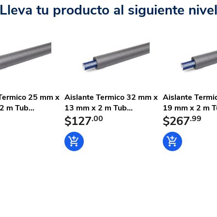
Lleva tu producto al siguiente nive
 Termico 25 mm x
Aislante Termico 32 mm x
Aislante Term
 m Tub...
13 mm x 2 m Tub...
19 mm x 2 m Tu
$127
.00
$267
.99