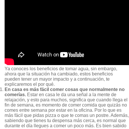
Ya conoces los beneficios de tomar agua, sin embargo,
ahora que la situación ha cambiado, estos beneficios
pueden tener un mayor impacto y a continuación, te
explicaremos el por qué.
En casa es más fácil comer cosas que normalmente no
comerías.
Estar en casa le da una señal a la mente de
relajación, y esto para muchos, significa que cuando llega el
fin de semana, es momento de comer comida que quizás no
comes entre semana por estar en la oficina. Por lo que es
más fácil que pidas pizza o que te comas un postre. Además,
sabiendo que tienes tu despensa más cerca, es normal que
durante el día llegues a comer un poco más. Es bien sabido