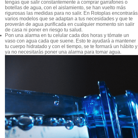
tengas que salir constantemente a comprar garrafones o
botellas de agua, con el aislamiento, se han vuelto más
rigurosas las medidas para no salir. En Rotoplas encontrarás
varios modelos que se adaptan a tus necesidades y que te
proverán de agua purificada en cualquier momento sin salir
de casa ni poner en riesgo tu salud.
Pon una alarma en tu celular cada dos horas y tómate un
vaso con agua cada que suene. Esto te ayudará a mantener
tu cuerpo hidratado y con el tiempo, se te formará un hábito y
ya no necesitarás poner una alarma para tomar agua.