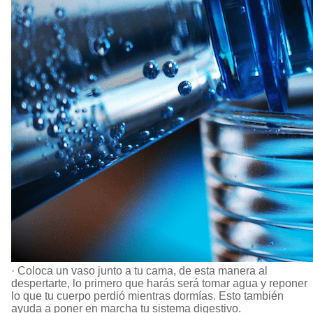
· Coloca un vaso junto a tu cama, de esta manera al
despertarte, lo primero que harás será tomar agua y reponer
lo que tu cuerpo perdió mientras dormías. Esto también
ayuda a poner en marcha tu sistema digestivo.